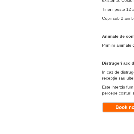
existente. Costul
Tinerii peste 12 a
Copii sub 2 ani be
Animale de com
Primim animale d
Distrugeri accid
În caz de distrug
recepție sau ulte
Este interzis fum
percepe costuri 