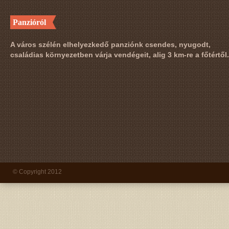
Panzióról
A város szélén elhelyezkedő panziónk csendes, nyugodt,
családias környezetben várja vendégeit, alig 3 km-re a főtértől.
© Copyright 2012