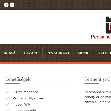
ACASĂ
CAZARE
RESTAURANT
MENIU
GALERI
Lehetőségek
Termeni și C
Kültéri medence
Accesarea și fol
condițiilor de ma
Vendéglő, Nyári kert
citirea cu atenție
Ingyen WiFi
Ingyen parkoló