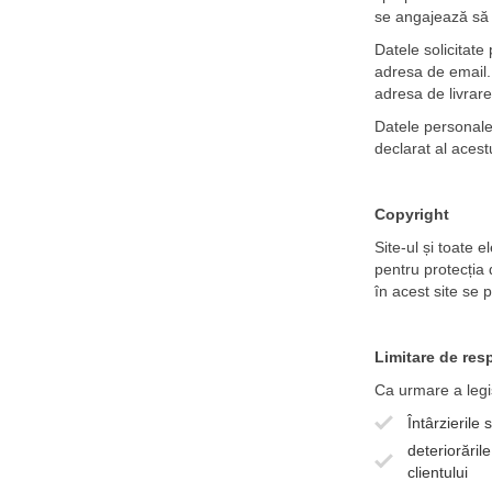
se angajează să n
Datele solicitate
adresa de email. 
adresa de livrare
Datele personale 
declarat al acestu
Copyright
Site-ul și toate 
pentru protecția 
în acest site se 
Limitare de res
Ca urmare a legis
Întârzierile
deteriorăril
clientului