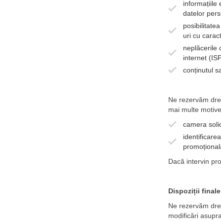
informațiile
datelor per
posibilitate
uri cu carac
neplăcerile 
internet (ISP
conținutul s
Ne rezervăm drep
mai multe motive,
camera solic
identificare
promoțional
Dacă intervin pr
Dispoziții
finale
Ne rezervăm drept
modificări asupra 