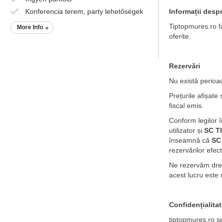
Konferencia terem, party lehetőségek
Informații
despre
Tiptopmures.ro fa
More Info
oferite.
Rezervări
Nu există perioa
Prețurile afișate
fiscal emis.
Conform legilor 
utilizator și
SC T
înseamnă că
SC
rezervărilor efec
Ne rezervăm drep
acest lucru este
Confidențialita
tiptopmures.ro se