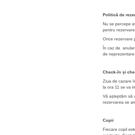
Politică de reze
Nu se percepe av
pentru rezervare 
Orice rezervare po
În caz de anulare
de neprezentare
Check-în
și che
Ziua de cazare î
la ora 11 se va i
Vă așteptăm să v
rezervarea se a
Copii
Fiecare copil est