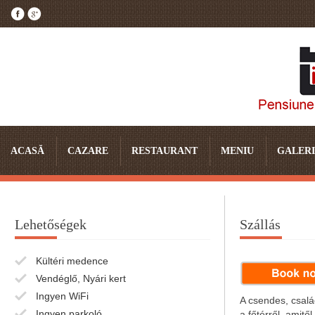
ACASĂ
CAZARE
RESTAURANT
MENIU
GALERI
Lehetőségek
Szállás
Kültéri medence
Vendéglő, Nyári kert
Ingyen WiFi
A csendes, csalá
Ingyen parkoló
a főtérről, amitő