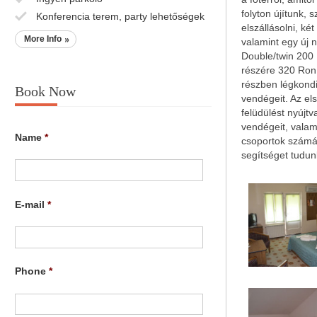
folyton újítunk,
Konferencia terem, party lehetőségek
elszállásolni, k
More Info
valamint egy új 
Double/twin 200 
részére 320 Ron.
részben légkondi
Book Now
vendégeit. Az el
felüdülést nyújt
vendégeit, valam
Name
*
csoportok számá
segítséget tudun
E-mail
*
Phone
*