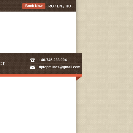
Book Now
RO
EN
HU
+40-746 238 004
CT
tiptopmures@gmail.com