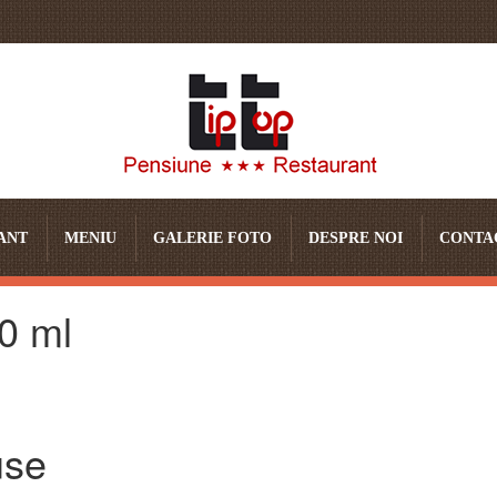
ANT
MENIU
GALERIE FOTO
DESPRE NOI
CONTA
0 ml
use