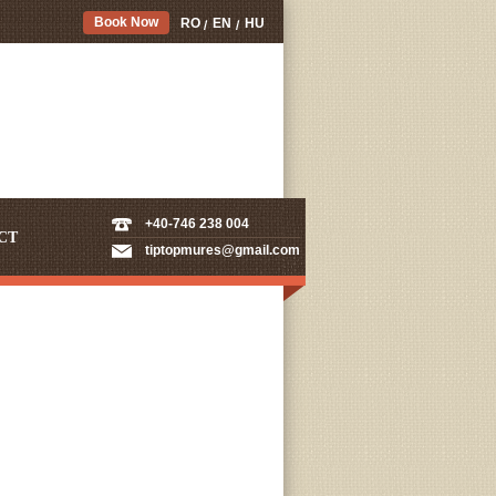
Book Now
RO
EN
HU
+40-746 238 004
CT
tiptopmures@gmail.com