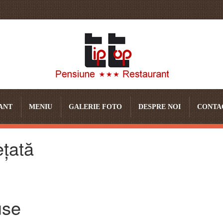
ANT
MENIU
GALERIE FOTO
DESPRE NOI
CONTA
ețată
use